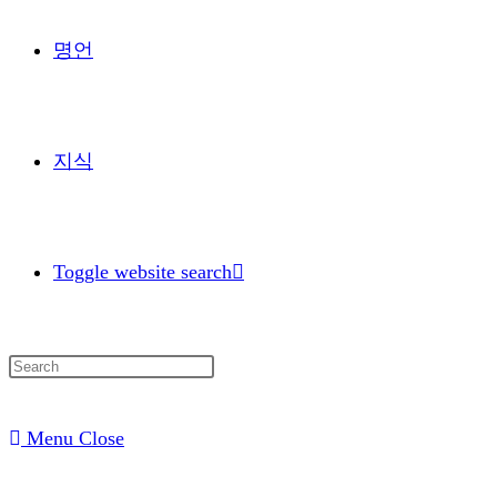
명언
지식
Toggle website search
Menu
Close