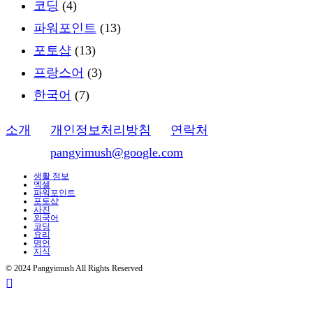
코딩
(4)
파워포인트
(13)
포토샵
(13)
프랑스어
(3)
한국어
(7)
소개
ㅣ
개인정보처리방침
ㅣ
연락처
이메일:
pangyimush@google.com
생활 정보
엑셀
파워포인트
포토샵
사진
외국어
코딩
요리
명언
지식
© 2024 Pangyimush All Rights Reserved