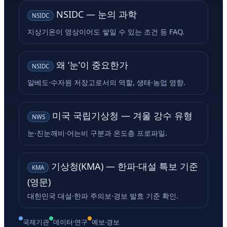
NSIDC — 눈의 과학
NSIDC
지상기온이 영상이어도 쌓일 수 있는 조건 등 FAQ.
왜 ‘눈’이 중요한가
NSIDC
알베도·수자원 저장고로서의 역할, 생태·농업 영향.
미국 국립기상청 — 겨울 강수 유형
NWS
눈·진눈깨비·어는비 구분과 온도층 프로파일.
기상청(KMA) — 한파·대설 특보 기준
KMA
(영문)
대한민국 대설·한파 주의보·경보 발효 기준 확인.
국제기관
데이터·연구
예보·경보