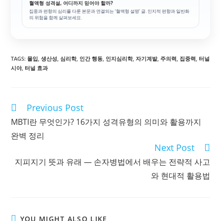
혈액형 성격설, 어디까지 믿어야 할까?
집중과 편향의 심리를 다룬 본문과 연결되는 ‘혈액형 설명’ 글. 인지적 편향과 일반화
의 위험을 함께 살펴보세요.
TAGS
:
몰입
,
생산성
,
심리학
,
인간 행동
,
인지심리학
,
자기계발
,
주의력
,
집중력
,
터널
시야
,
터널 효과
Previous Post
Read
more
MBTI란 무엇인가? 16가지 성격유형의 의미와 활용까지
articles
완벽 정리
Next Post
지피지기 뜻과 유래 — 손자병법에서 배우는 전략적 사고
와 현대적 활용법
YOU MIGHT ALSO LIKE