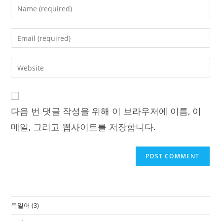
Enter
your
name
Enter
or
your
username
email
Enter
to
address
your
comment
to
website
comment
URL
다음 번 댓글 작성을 위해 이 브라우저에 이름, 이
(optional)
메일, 그리고 웹사이트를 저장합니다.
독일어
(3)