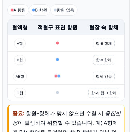
A 항원
B 항원
항원 없음
혈액형
적혈구 표면 항원
혈장 속 항체
A형
항-B 항체
B형
항-A 항체
AB형
항체 없음
O형
항-A, 항-B 항체
중요:
항원–항체가 맞지 않으면 수혈 시
응집반
응
이 발생하여 위험할 수 있습니다. 예) A형에