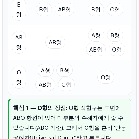
B
B형
AB형
B형
O형
형
A형
B형
AB
AB형
형
AB형
O형
A형
B형
O
O형
형
AB형
O형
핵심 1 — O형의 장점:
O형 적혈구는 표면에
ABO 항원이 없어 대부분의 수혜자에게
줄 수
있습니다(ABO 기준). 그래서 O형을 흔히 ‘만능
공여자(Universal Donor)’라고 부릅니다.