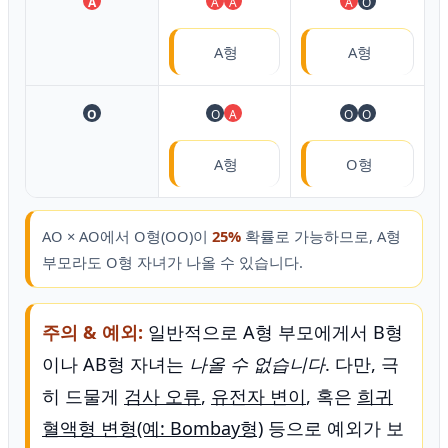
A
A
A
A
O
A형
A형
O
O
A
O
O
A형
O형
AO × AO에서 O형(OO)이
25%
확률로 가능하므로, A형
부모라도 O형 자녀가 나올 수 있습니다.
주의 & 예외:
일반적으로 A형 부모에게서 B형
이나 AB형 자녀는
나올 수 없습니다
. 다만, 극
히 드물게
검사 오류
,
유전자 변이
, 혹은
희귀
혈액형 변형(예: Bombay형)
등으로 예외가 보