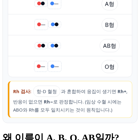
A형
—
B형
—
AB형
O형
—
—
Rh 검사:
항-D 혈청
과 혼합하여 응집이 생기면
Rh+
,
반응이 없으면
Rh−
로 판정합니다. (임상 수혈 시에는
ABO와 Rh를 모두 일치시키는 것이 원칙입니다.)
왜 이름이 A, B, O, AB일까?