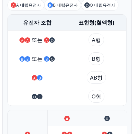
A 대립유전자
B 대립유전자
O 대립유전자
A
B
O
유전자 조합
표현형(혈액형)
또는
A형
A
A
A
O
또는
B형
B
B
B
O
AB형
A
B
O형
O
O
A
O