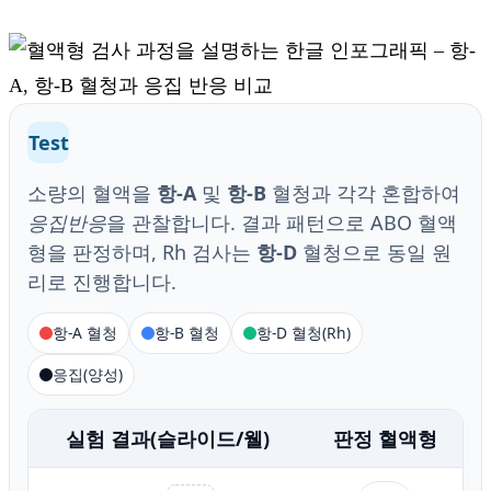
Test
소량의 혈액을
항-A
및
항-B
혈청과 각각 혼합하여
응집반응
을 관찰합니다. 결과 패턴으로 ABO 혈액
형을 판정하며, Rh 검사는
항-D
혈청으로 동일 원
리로 진행합니다.
항-A 혈청
항-B 혈청
항-D 혈청(Rh)
응집(양성)
실험 결과(슬라이드/웰)
판정 혈액형