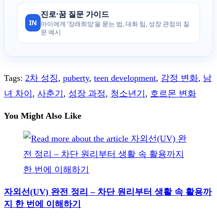
진로·꿈 질문 가이드
IN
아이에게 ‘장래희망’을 묻는 법, 대화 팁, 성장 관점의 질
문 예시
Tags
:
2차 성징
,
puberty
,
teen development
,
감정 변화
,
남
녀 차이
,
사춘기
,
성장 과정
,
청소년기
,
호르몬 변화
You Might Also Like
자외선(UV) 완전 정리 – 차단 원리부터 생활 속 활용까
지 한 번에 이해하기