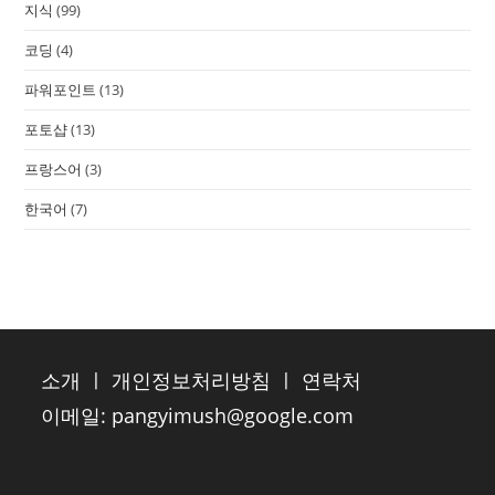
지식
(99)
코딩
(4)
파워포인트
(13)
포토샵
(13)
프랑스어
(3)
한국어
(7)
소개
ㅣ
개인정보처리방침
ㅣ
연락처
이메일:
pangyimush@google.com