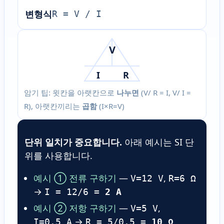
변형식
R = V / I
V
I
R
암기 팁: 윗칸을 아랫칸으로
나누면
(V/ R = I, V/ I =
R), 아랫칸끼리는
곱함
(I×R=V)
단위 일치가 중요합니다.
아래 예시는 SI 단
위를 사용합니다.
예시 ① 전류 구하기
—
,
V=12 V
R=6 Ω
→
I = 12/6 =
2 A
예시 ② 저항 구하기
—
,
V=5 V
→
I=0.5 A
R = 5/0.5 =
10 Ω