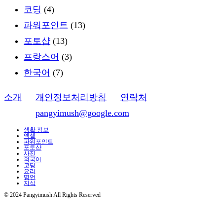
코딩
(4)
파워포인트
(13)
포토샵
(13)
프랑스어
(3)
한국어
(7)
소개
ㅣ
개인정보처리방침
ㅣ
연락처
이메일:
pangyimush@google.com
생활 정보
엑셀
파워포인트
포토샵
사진
외국어
코딩
요리
명언
지식
© 2024 Pangyimush All Rights Reserved