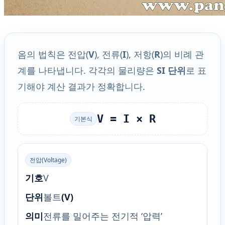
옴의 법칙은 전압(
V
), 전류(
I
), 저항(
R
)의 비례 관
계를 나타냅니다. 각각의 물리량은
SI 단위
로 표
기해야 계산 결과가 정확합니다.
V = I × R
기본식
전압(Voltage)
기호
V
단위
볼트
(V)
의미
전류를 밀어주는 전기적 ‘압력’