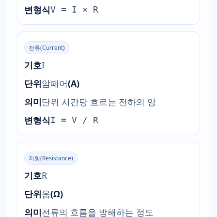
변형식
V = I × R
전류(Current)
기호
I
단위
암페어
(A)
의미
단위 시간당 흐르는 전하의 양
변형식
I = V / R
저항(Resistance)
기호
R
단위
옴
(Ω)
의미
전류의 흐름을 방해하는 정도