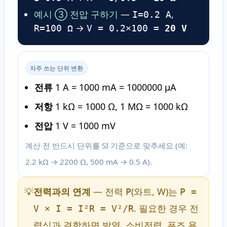
예시 ③ 전압 구하기
—
,
I=0.2 A
→
R=100 Ω
V = 0.2×100 =
20 V
자주 쓰는 단위 변환
전류
1 A = 1000 mA = 1000000 µA
저항
1 kΩ = 1000 Ω, 1 MΩ = 1000 kΩ
전압
1 V = 1000 mV
계산 전 반드시 단위를 SI 기준으로 맞추세요 (예:
2.2 kΩ → 2200 Ω, 500 mA → 0.5 A).
💡
전력과의 연계
— 전력
(와트, W)는
P
P =
. 필요한 경우 전
V × I = I²R = V²/R
력식과 결합하면 발열, 소비전력, 퓨즈 용