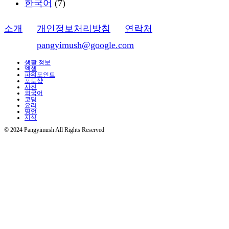
한국어
(7)
소개
ㅣ
개인정보처리방침
ㅣ
연락처
이메일:
pangyimush@google.com
생활 정보
엑셀
파워포인트
포토샵
사진
외국어
코딩
요리
명언
지식
© 2024 Pangyimush All Rights Reserved