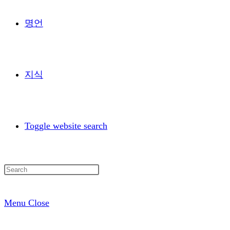
명언
지식
Toggle website search
Menu
Close