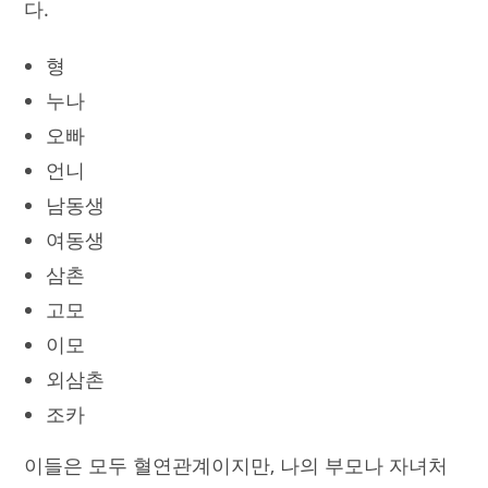
다.
형
누나
오빠
언니
남동생
여동생
삼촌
고모
이모
외삼촌
조카
이들은 모두 혈연관계이지만, 나의 부모나 자녀처