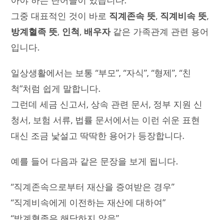
그중 대표적인 것이 바로
직계존속 뜻
,
직계비속 뜻
,
방계혈족 뜻
,
인척
,
배우자
같은 가족관계 관련 용어
입니다.
일상생활에서는 보통 “부모”, “자식”, “형제”, “친
척”처럼 쉽게 말합니다.
그런데 세금 신고서, 상속 관련 문서, 정부 지원 신
청서, 보험 서류, 법률 문서에서는 이런 쉬운 표현
대신 조금 낯설고 딱딱한 용어가 등장합니다.
예를 들어 다음과 같은 문장을 보게 됩니다.
“직계존속으로부터 재산을 증여받은 경우”
“직계비속에게 이전하는 재산에 대하여”
“방계혈족은 해당하지 않음”