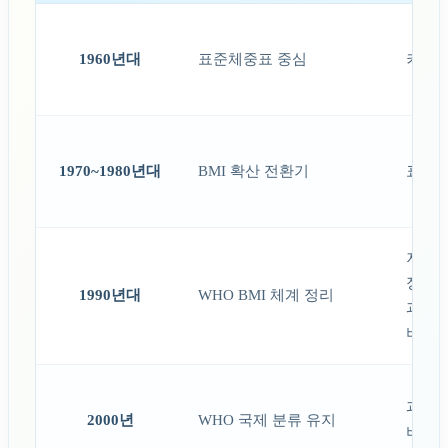
1960년대
표준체중표 중심
키 대
1970~1980년대
BMI 확산 전환기
표준체
저체중 
정상 18
1990년대
WHO BMI 체계 정리
과체중 
비만 3
과체중
2000년
WHO 국제 분류 유지
비만 3