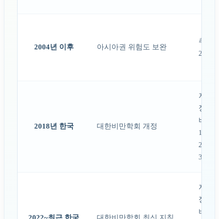
추가 
2004년 이후
아시아권 위험도 보완
23.0 / 
저체중 
정상 18
비만 전
2018년 한국
대한비만학회 개정
1단계 
2단계 
3단계 
저체중 
정상 18
비만 전
2022~최근 한국
대한비만학회 최신 지침