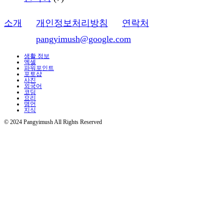
소개
ㅣ
개인정보처리방침
ㅣ
연락처
이메일:
pangyimush@google.com
생활 정보
엑셀
파워포인트
포토샵
사진
외국어
코딩
요리
명언
지식
© 2024 Pangyimush All Rights Reserved