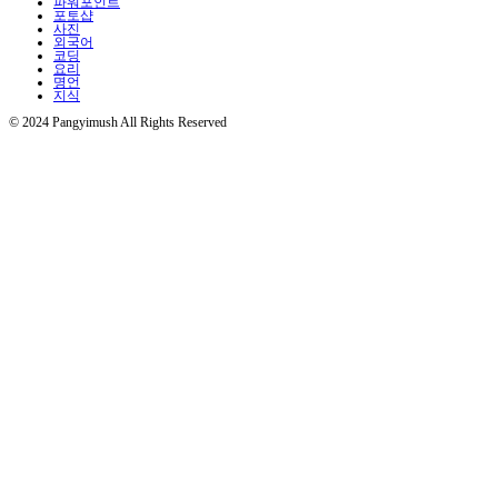
파워포인트
포토샵
사진
외국어
코딩
요리
명언
지식
© 2024 Pangyimush All Rights Reserved