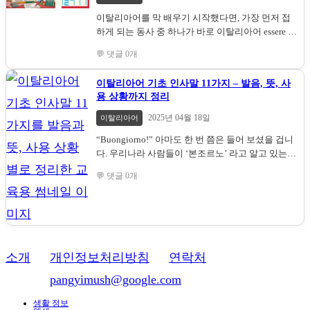
문에, 정확하게 말하고 들을 수 있는 능력이 매우 중
이탈리아어를 막 배우기 시작했다면, 가장 먼저 접
요합니다. 이번 글에서는 0부터 100까지의 숫자를
하게 되는 동사 중 하나가 바로 이탈리아어 essere 동
먼저 정리하고, 백, 천, 백만, 억 단위의 큰 숫자 표현
사입니다.영어의 be 동사(am, is, are), 프랑스어의
까지 이어서 학습할 수 있도록 체계적으로 구성했
💬 댓글 0개
être [에트흐] 동사, 스페인어의 ser [세르] 동사에 해
습니다.이탈리아어 표기, 발음, 숫자 형태를 함께 제
당하는 이탈리아어의 essere [에쎄레] 동사는 ‘~이
공하니 누구나 쉽게 따라오실 수 있습니다. 0부터
이탈리아어 기초 인사말 11가지 – 발음, 뜻, 사
다’라는 뜻으로, 사람이나 사물의 정체, 성격, 국적,
20까지의 이탈리아어 숫자 이 구간은 각각 고유한
용 상황까지 정리
상태 등을 표현할 때 기본이 되는 핵심 동사입니다.
단어로 구성되어 있으므로 처음부터 외우는 것이
하지만 문법적인 중요성만 있는 것이 아닙니다.이
중요합니다. 숫자 이탈리아어 [발음] 0 zero [제로] 1
2025년 04월 18일
이탈리아어
탈리아는 음식, 예술, 건축, 자연, 사람들까지 모두가
uno [우노] 2 due [두에] 3 tre [뜨레] 4 quattro [꽈뜨
“Buongiorno!” 아마도 한 번 쯤은 들어 보셨을 겁니
사랑에 빠질 수밖에 없는 나라입니다.이탈리아어를
로] 5 cinque [칭꿰] 6 sei [세이] 7 sette [쎄떼] 8 otto
다. 우리나라 사람들이 ‘본조르노’ 라고 알고 있는
배우는 이유가 단순히 문장을 익히는 것이 아니라,
[오또] 9 nove [노베] 10 dieci [디에치] 11 undici [운
이탈리아어 인사말입니다. 물론, 비교적 정확하게
진짜 이탈리아를 느끼고 소통하기 위한 시작이라
디치] 12 dodici [도디치] 13 tredici [뜨레디치] 14
💬 댓글 0개
발음하자만 ‘부언조르노’라고 합니다. 유럽은 정말
면, 그 출발점은 바로 essere[에쎄레] 동사라고 할 수
quattordici [꽈또르디치] 15 quindici [퀸디치] 16
많은 나라들로 구성되어 있습니다. 그런데 그 중에
있습니다. “저는 한국인입니다.”“우리는 관광객입
sedici [세디치] 17 diciassette [디차쎄떼] 18 diciotto
서도 여행지 하면 첫 번째로 꼽히는 곳이 이탈리아
니다.”“그녀는 가이드입니다.”이런 짧은 표현 하나
[디초또] 19 diciannove [디챠노베] 20 venti [벤티]
일 것입니다. 각종 유적지, 건물, 다양하고 맛있는 음
만으로도,식당에서, 기차역에서, 여행지에서 여러
21부터 29까지 – 접속사 e를 활용한 연결 이탈리아
식들이 있는 이탈리아에 가서 이탈리아를 유창하게
분의 이탈리아 여행은 훨씬 풍부하고 즐거워질 것
어는 21부터 숫자들이 “20 + 단위” 구조로 연결되
하는 생각을 해보면 하루라도 빨리 이탈리아어를
입니다. essere 동사는 왜 중요할까요? essere[에쎄
며,중간에 e(그리고)가 들어갑니다. 예를 들어, 21 =
소개
ㅣ
개인정보처리방침
ㅣ
연락처
숙지하고 싶은 생각이 드실 것입니다. 하지만 어디
레] 동사는 이탈리아어에서 가장 기본적이고 빈번
ventuno (venti + uno → i 탈락) 28 = ventotto (venti
이메일:
pangyimush@google.com
서부터 시작해야 할지도 막막할 것이고, 이탈리아
하게 사용되는 동사 중 하나입니다. 이 동사를 알게
+ otto → i 탈락) 🔹 i가 탈락하는 규칙단위 숫자가
어는 그 자체로 감성과 여유가 담긴 언어라고 생각
되면 자기소개, 감정 표현, 직업 설명, 장소 설명 등
uno, otto일 경우,앞의 10단위 숫자의 끝 모음 i가 생
생활 정보
합니다.특히 간단한 인사말 한 마디가 때로는 미소
기본적인 문장 구성이 가능해집니다. 다음은 영어