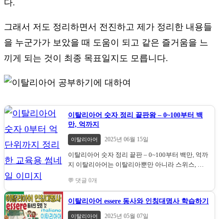
다.
그래서 저도 정리하면서 전진하고 제가 정리한 내용들
을 누군가가 보았을 때 도움이 되고 같은 즐거움을 느
끼게 되는 것이 최종 목표일지도 모릅니다.
이탈리아어 숫자 정리 끝판왕 – 0~100부터 백
만, 억까지
2025년 06월 15일
이탈리아어
이탈리아어 숫자 정리 끝판 – 0~100부터 백만, 억까
지 이탈리아어는 이탈리아뿐만 아니라 스위스, 바
티칸, 산마리노, 몰타 등 다양한 지역에서 사용되는
💬 댓글 0개
아름다운 언어입니다. 그리고 이탈리아어 숫자는
이탈리아어를 배우는 데 있어 빼놓을 수 없는 기본
이탈리아어 essere 동사와 인칭대명사 학습하기
표현 중 하나입니다.시간, 나이, 날짜, 전화번호, 가
격 등 숫자는 일상 속에서 반복적으로 등장하기 때
2025년 05월 07일
이탈리아어